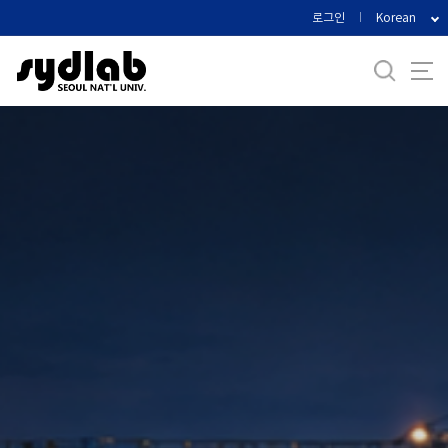
바
로그인
Korean
로
가
기
메
뉴