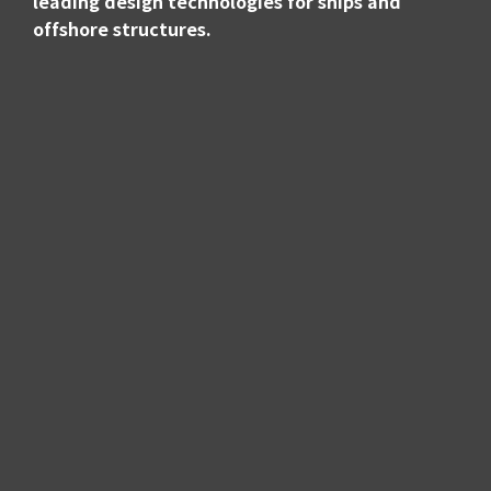
leading design technologies for ships and
offshore structures.