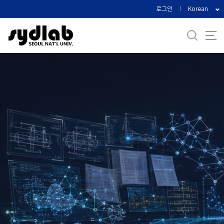
바
로그인
Korean
로
가
기
메
뉴