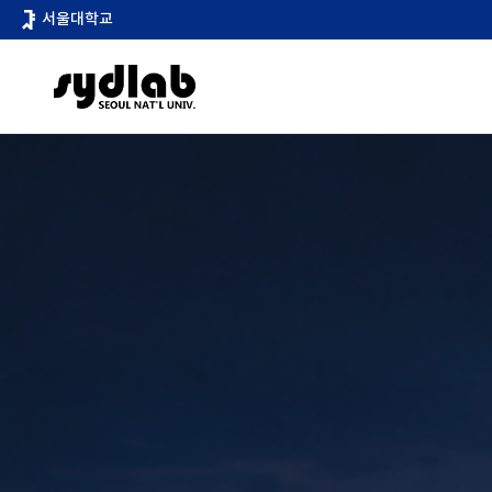
바
서울대학교
로
가
기
메
뉴