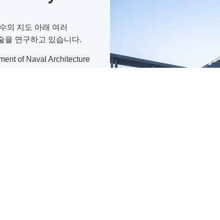
수의 지도 아래 여러
술을 연구하고 있습니다.
ment of Naval Architecture
epublic of Korea, the
ho are conducting research
ore structures.