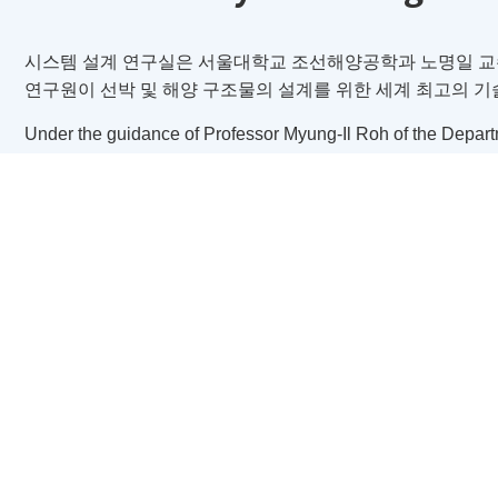
시스템 설계 연구실은 서울대학교 조선해양공학과 노명일 교
연구원이 선박 및 해양 구조물의 설계를 위한 세계 최고의 기
Under the guidance of Professor Myung-Il Roh of the Depart
and Ocean Engineering at Seoul National University in the R
System Design Laboratory is
home to several researchers w
on world-class technologies for the design of ships and offsh
See more
Research Areas