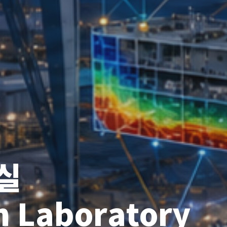
실
n Laboratory