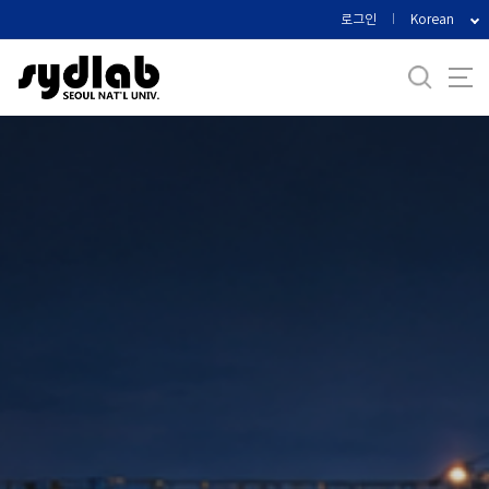
바
로그인
Korean
로
가
기
메
뉴